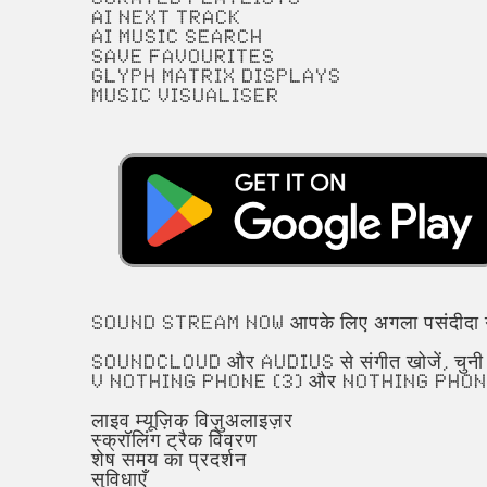
AI Next Track
AI Music Search
Save favourites
Glyph Matrix displays
Music visualiser
Sound Stream Now आपके लिए अगला पसंदीदा गान
SoundCloud और Audius से संगीत खोजें, चुनी हुई 
v Nothing Phone (3) और Nothing Phone (
लाइव म्यूज़िक विज़ुअलाइज़र
स्क्रॉलिंग ट्रैक विवरण
शेष समय का प्रदर्शन
सुविधाएँ