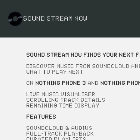
SOUND STREAM NOW
Sound Stream Now finds your next f
Discover music from SoundCloud an
what to play next
On
Nothing Phone 3
and
Nothing Pho
Live Music Visualiser
Scrolling Track Details
Remaining Time display
Features
SoundCloud & Audius
Full-track playback
Curated playlists